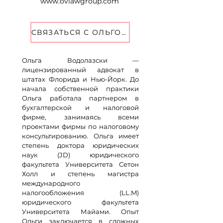
www.ovlawgroup.com
CВЯЗАТЬСЯ С ОЛЬГОЙ
Ольга Водолазски —
лицензированный адвокат в
штатах Флорида и Нью-Йорк. До
начала собственной практики
Ольга работала партнером в
бухгалтерской и налоговой
фирме, занимаясь всеми
проектами фирмы по налоговому
консультированию. Ольга имеет
степень доктора юридических
наук (JD) юридического
факультета Университета Сетон
Холл и степень магистра
международного
налогообложения (LL.M)
юридического факультета
Университета Майами. Опыт
Ольги заключается в сложных