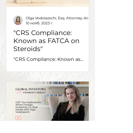
Olga Vodolazschi, Esq. Attorney-At-Law, J.D
10 нояб. 2023 г.
"CRS Compliance:
Known as FATCA on
Steroids"
"CRS Compliance: Known as
FATCA on Steroids"