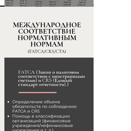
МЕЖДУНАРОДНОЕ
СООТВЕТСТВИЕ
НОРМАТИВНЫМ
НОРМАМ
(FATCA/CRS/CTA)
FATCA (Закон о налоговом
соответствии с иностранными
счетами) и CRS (Единый
стандарт отчетности).
)
Определение объема
обязательств по соблюдению
FATCA и CRS
Помощь в классификации
организаций (финансовые
учреждения/нефинансовые
учреждения и т. д.)