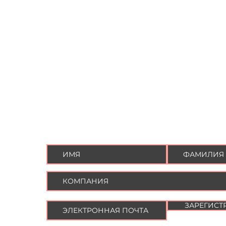
ПРИСОЕДИНИТЬСЯ К
НАШЕМУ СПИСКУ
РАССЫЛКИ.
Будьте в курсе последних новостей,
событий и многого другого от OV Law
Group.
ЗАРЕГИСТ